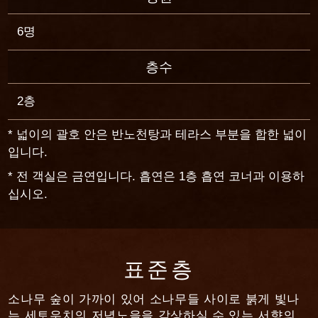
6명
6명
4명
2명
6명
6명
6명
6명
층수
층수
층수
층수
층수
층수
층수
층수
2층
2층
3층
2층
2층·3층
3층
4층
4층
* 넓이의 괄호 안은 반노천탕과 테라스 부분을 합한 넓이
입니다.
* 전 객실은 금연입니다. 흡연은 1층 흡연 코너과 이용하
십시오.
표준층
소나무 숲이 가까이 있어 소나무들 사이로 붉게 빛나
는 세토우치의 저녁노을을 감상하실 수 있는 서향의