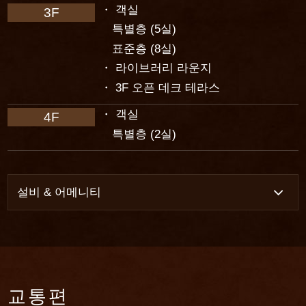
객실
3F
특별층 (5실)
표준층 (8실)
라이브러리 라운지
3F 오픈 데크 테라스
객실
4F
특별층 (2실)
설비 & 어메니티
서비스
수하물 보관
컨시어지 서비스
교통편
셔틀버스 서비스 (가까운 버스정류장 "리