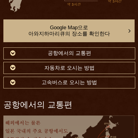
객실 설비 & 어메니티
테라스 (특별층 전용 노천탕이 딸린 객실
Google Map으로
Type D는 제외한다)
아와지하마리큐의 장소를 확인한다
노천탕 또는 반노천탕
*
샤워 부스
공항에서의 교통편
비데 장착 변기
자동차로 오시는 방법
가습공기청정기
슬림형 텔레비전 · 블루레이 플레이어
고속버스로 오시는 방법
CD플레이어 (iPod 대응)
*
공항에서의 교통편
Wi-Fi (무선LAN)
전화
냉장고(미니바), 전기포트
금고