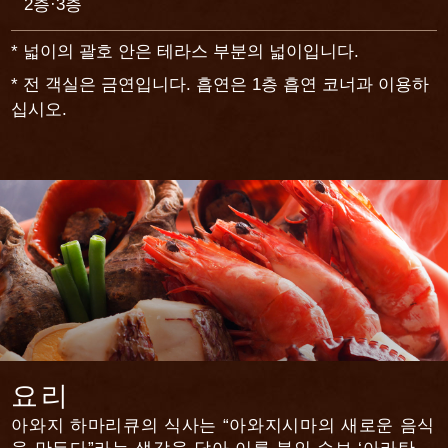
2층·3층
3층
2층
* 넓이의 괄호 안은 테라스 부분의 넓이입니다.
* 전 객실은 금연입니다. 흡연은 1층 흡연 코너과 이용하
십시오.
요리
아와지 하마리큐의 식사는 “아와지시마의 새로운 음식