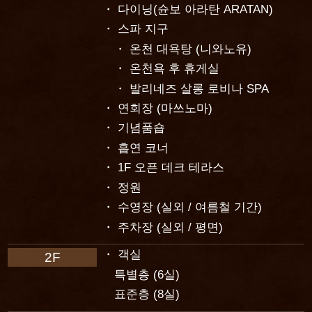
다이닝(슌보 아라탄 ARATAN)
스파 지구
온천 대욕탕 (니와노유)
온천욕 후 휴게실
발리네즈 살롱 로비나 SPA
연회장 (마쓰노마)
기념품숍
흡연 코너
1F 오픈 데크 테라스
정원
수영장 (실외 / 여름철 기간)
주차장 (실외 / 평면)
객실
2F
특별층 (6실)
표준층 (8실)