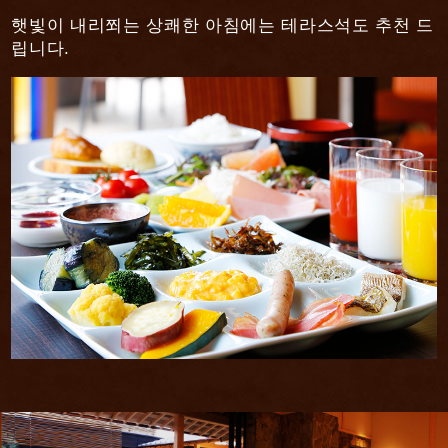
햇빛이 내리쬐는 상쾌한 아침에는 테라스석도 추천 드
립니다.