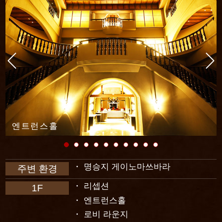
엔트런스홀
명승지 게이노마쓰바라
주변 환경
리셉션
1F
엔트런스홀
로비 라운지