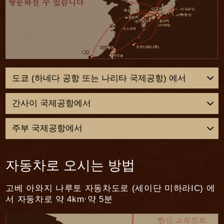
드라이어
아로마 포트
*
확대경
*
수건, 목욕타월
도쿄 (하네다 공항 또는 나리타 국제공항) 에서
유카타, 일식 버선, 두루주머니
목욕 가운
*
간사이 국제공항에서
실내용 슬리퍼
*
주부 국제공항에서
칫솔
헤어 브러시
자동차로 오시는 방법
욕실 어메니티
고베 아와지 나루토 자동차도로 (세이단 미하라IC) 에
여성용 어메니티 (메이크업 클렌징, 화장
서 자동차로 약 4km·약 5분
수, 유액)
남성용 어메니티 (면도기, 애프터셰이브 로