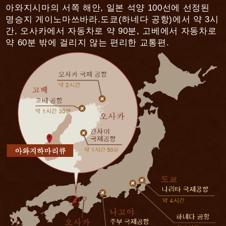
쿠노미나토 세이단" 까지)
아와지시마의 서쪽 해안, 일본 석양 100선에 선정된
명승지 게이노마쓰바라.
도쿄(하네다 공항)에서 약 3시
무료 음료 서비스 (소프트드링크류 · 알코
간, 오사카에서 자동차로 약 90분, 고베에서 자동차로
올류)
약 60분 밖에 걸리지 않는 편리한 교통편.
자전거 무료 대여
주차장
무료 주차장 (예약 불필요)
인터넷
전관 Wi-Fi (무선LAN) 이용 무료
데스크톱 컴퓨터 사용 가능
종업원이 대응 가능한 언어
일본어
영어