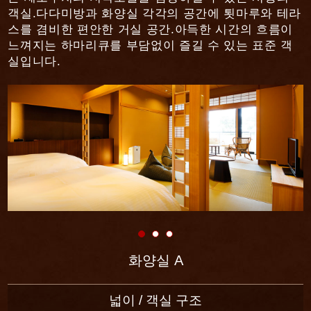
객실.
다다미방과 화양실 각각의 공간에 툇마루와 테라
스를 겸비한 편안한 거실 공간.아득한 시간의 흐름이
느껴지는 하마리큐를 부담없이 즐길 수 있는 표준 객
실입니다.
화양실 A
넓이 / 객실 구조
넓이 / 객실 구조
넓이 / 객실 구조