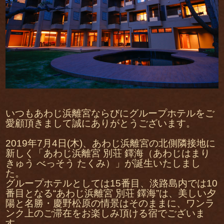
いつもあわじ浜離宮ならびにグループホテルをご
愛顧頂きまして誠にありがとうございます。
2019年7月4日(木)、あわじ浜離宮の北側隣接地に
新しく「あわじ浜離宮 別荘 鐸海（あわじはまり
きゅう べっそう たくみ）」が誕生いたしまし
た。
グループホテルとしては15番目、淡路島内では10
番目となる“あわじ浜離宮 別荘 鐸海”は、美しい夕
陽と名勝・慶野松原の情景はそのままに、ワンラ
ンク上のご滞在をお楽しみ頂ける宿でございま
す。