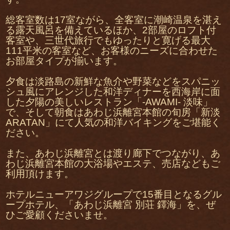
総客室数は17室ながら、全客室に潮崎温泉を湛え
る露天風呂を備えているほか、2部屋のロフト付
客室や、三世代旅行でもゆったりと寛げる最大
111平米の客室など、お客様のニーズに合わせた
お部屋タイプが揃います。
夕食は淡路島の新鮮な魚介や野菜などをスパニッ
シュ風にアレンジした和洋ディナーを西海岸に面
した夕陽の美しいレストラン「-AWAMI- 淡味」
で、そして朝食はあわじ浜離宮本館の旬房「新淡
ARATAN」にて人気の和洋バイキングをご堪能く
ださい。
また、あわじ浜離宮とは渡り廊下でつながり、あ
わじ浜離宮本館の大浴場やエステ、売店などもご
利用頂けます。
ホテルニューアワジグループで15番目となるグル
ープホテル、「あわじ浜離宮 別荘 鐸海」を、ぜ
ひご愛顧くださいませ。