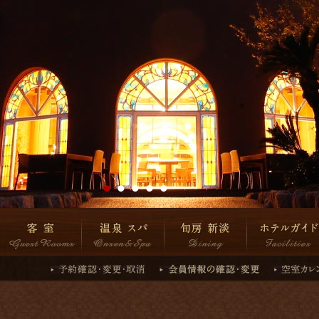
1
2
3
4
5
温泉 スパ
旬房 新淡
ホテルガイド