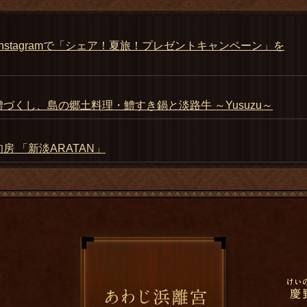
nstagramで「シェア！夏旅！プレゼントキャンペーン」を
づくし、島の郷土料理・鱧すき鍋と淡路牛 ～Yusuzu～
房 「新淡ARATAN」