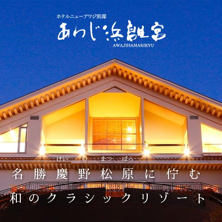
温泉 スパ
旬房 新淡
ホテルガイド
けい
の
まつ
ばら
名勝
慶
野
松
原
に佇む
和のクラシックリゾート