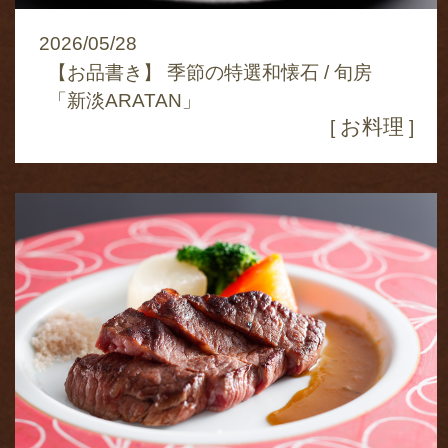
2026/05/28
【お品書き】 季節の特選和懐石 / 旬房
「新淡ARATAN」
お料理
[
]