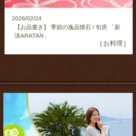
2026/02/24
【お品書き】 季節の逸品懐石 / 旬房 「新
淡ARATAN」
お料理
[
]