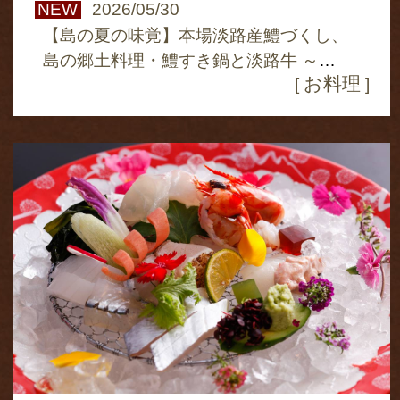
NEW
2026/05/30
【島の夏の味覚】本場淡路産鱧づくし、
島の郷土料理・鱧すき鍋と淡路牛 ～
お料理
[
]
Yusuzu～