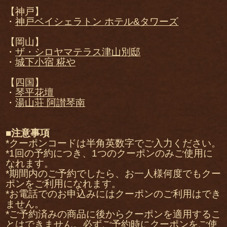
【神戸】
・
神戸ベイシェラトン ホテル&タワーズ
【岡山】
・
ザ・シロヤマテラス津山別邸
・
城下小宿 糀や
【四国】
・
琴平花壇
・
湯山荘 阿讃琴南
■注意事項
*クーポンコードは半角英数字でご入力ください。
*1回の予約につき、1つのクーポンのみご使用に
なれます。
*期間内のご予約でしたら、お一人様何度でもクー
ポンをご利用になれます。
*お電話でのお申込みにはクーポンのご利用はでき
ません。
*ご予約済みの商品に後からクーポンを適用するこ
とはできません。必ずご予約時にクーポンをご使