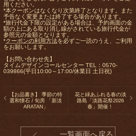
用ください。
*本クーポンはなくなり次第終了となります。また
予告なく変更または終了する場合があります。
*旅行代金下限の設定がある場合は、予約画面の金
額の上にある取り消し線がされている旅行代金が
参照元の金額となります。
*
クーポンの利用方法
を必ずご一読のうえ、ご利用
をお願いします。
【お問い合わせ先】
タイムデザインコールセンター TEL：0570-
039866(平日10:00～17:00/休業日 土日祝)
【お品書き】 季節の特
花と緑あふれる春の淡
選和懐石 / 旬房 「新淡
路島「淡路花祭2026
ARATAN」
春」開催！
一覧画面へ戻る