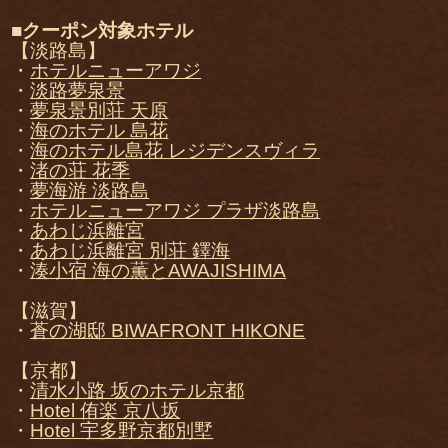
■クーポン対象ホテル
【淡路島】
・
ホテルニューアワジ
・
淡路夢泉景
・
夢泉景別荘 天原
・
海のホテル 島花
・
海のホテル島花 レジデンスヴィラ
・
渚の荘 花季
・
夢海游 淡路島
・
ホテルニューアワジ プラザ淡路島
・
あわじ浜離宮
・
あわじ浜離宮 別荘 鐸海
・
湊小宿 海の薫とAWAJISHIMA
【滋賀】
・
蒼の湖邸 BIWAFRONT HIKONE
【京都】
・
清水小路 坂のホテル京都
・
Hotel 侑楽 京八坂
・
Hotel 宇多野京都別墅