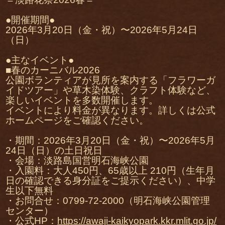
●開催期間●
2026年3月20日（金・祝）〜2026年5月24日
（日）
●主なイベント●
■春のカーニバル2026
公園ボランティアが見所を案内する「フラワーガ
イドツアー」や草木染体験、クラフト体験など、
楽しいイベントを多数開催します。
イベントにより料金が異なります。詳しくは公式
ホームページをご確認ください。
・期間：2026年3月20日（金・祝）〜2026年5月
24日（日）の土日祝日
・会場：淡路島国営明石海峡公園
・入園料：大人450円、65歳以上 210円（生年月
日の確認できる身分証をご提示ください）、中学
生以下無料
・お問合せ：0799-72-2000（明石海峡公園管理
センター）
・公式HP：
https://awaji-kaikyopark.kkr.mlit.go.jp/