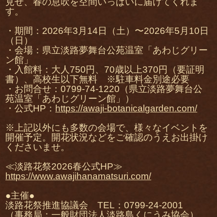
見せ、春の息吹を空間いっぱいに届けてくれま
す。
・期間：2026年3月14日（土）〜2026年5月10日
（日）
・会場：県立淡路夢舞台公苑温室「あわじグリー
ン館」
・入館料：大人750円、70歳以上370円（要証明
書）、高校生以下無料 ※駐車料金別途必要
・お問合せ：0799-74-1220（県立淡路夢舞台公
苑温室「あわじグリーン館」）
・公式HP：
https://awaji-botanicalgarden.com/
※上記以外にも多数の会場で、様々なイベントを
開催予定。開花状況などをご確認のうえお出掛け
くださいませ。
≪淡路花祭2026春公式HP≫
https://www.awajihanamatsuri.com/
●主催●
淡路花祭推進協議会 TEL：0799-24-2001
（事務局：一般財団法人淡路島くにうみ協会）