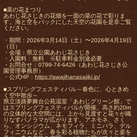
■菜の花まつり
あわじ花さじきの花畑を一面の菜の花で彩りま
す。海と空をバックにした天空の花園を是非ご覧
ください。
・期間：2026年3月14日（土）〜2026年4月19日
（日）
・会場：県立公園あわじ花さじき
・入園料：無料 ※駐車料金別途必要
・お問合せ：0799-74-6426（あわじ花さじき公
園管理事務所）
・公式HP：
https://awajihanasajiki.jp/
■スプリングフェスティバル～春色に、心ときめ
く空中散歩～
県立淡路夢舞台公苑温室「あわじグリーン館」で
はスプリングフェスティバルが開催。高さ約20m
の立体的な大空間には、上から見渡すと花々が織
りなすパノラマが広がります。アネモネ、さく
ら、オンシジウム、ネモフィラ、ミニバラ、デル
フィニウムなど、春を彩る植物たちが次々と姿を